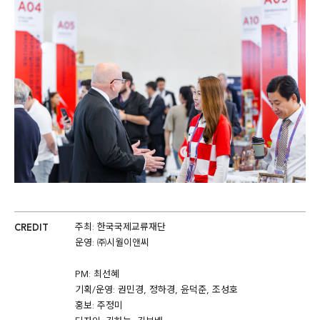
CREDIT
주최: 한국국제교류재단
운영: ㈜시월이앤씨
​​​​​​PM: 최선혜
기획/운영: 권민경, 정하경, 윤덕준, 조성호
홍보: 주정미