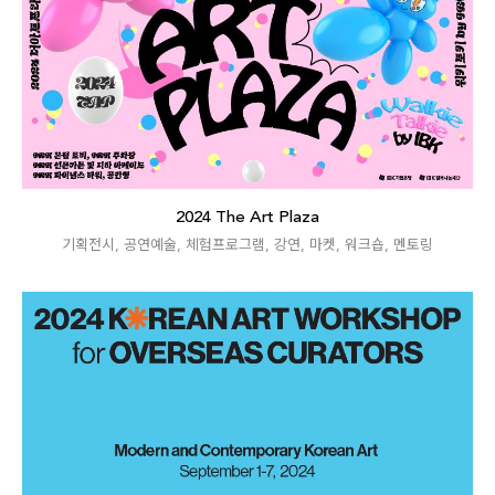
2024 The Art Plaza
기획전시
,
공연예술
,
체험프로그램
,
강연
,
마켓
,
워크숍
,
멘토링