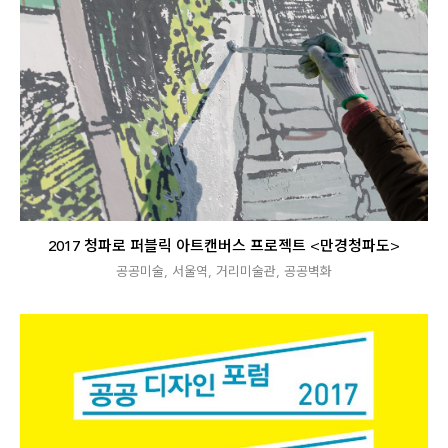
2017 청파로 퍼블릭 아트캔버스 프로젝트 <만경청파도>
공공미술
,
서울역
,
거리미술관
,
공공벽화