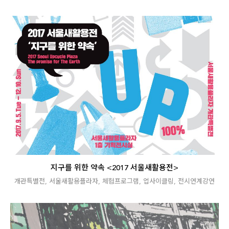
지구를 위한 약속 <2017 서울새활용전>
개관특별전
,
서울새활용플라자
,
체험프로그램
,
업사이클링
,
전시연계강연