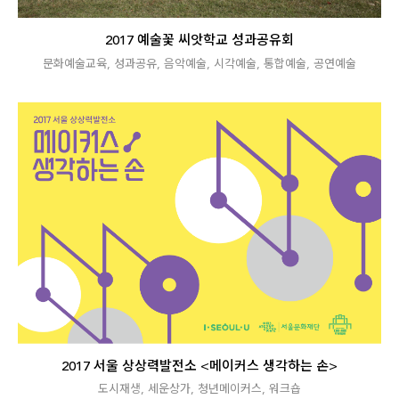
2017 예술꽃 씨앗학교 성과공유회
문화예술교육
,
성과공유
,
음악예술
,
시각예술
,
통합예술
,
공연예술
2017 서울 상상력발전소 <메이커스 생각하는 손>
도시재생
,
세운상가
,
청년메이커스
,
워크숍