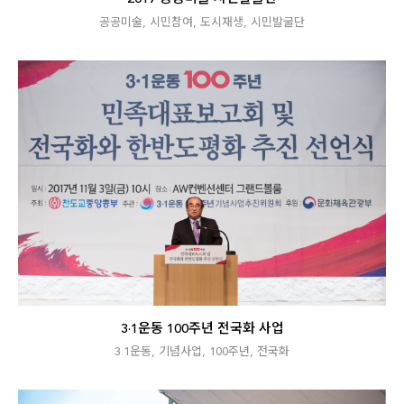
공공미술
,
시민참여
,
도시재생
,
시민발굴단
3·1운동 100주년 전국화 사업
3.1운동
,
기념사업
,
100주년
,
전국화