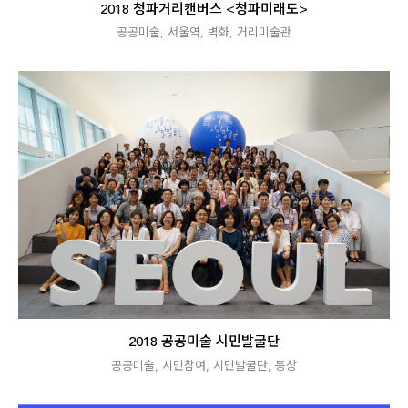
2018 청파거리캔버스 <청파미래도>
공공미술
,
서울역
,
벽화
,
거리미술관
2018 공공미술 시민발굴단
공공미술
,
시민참여
,
시민발굴단
,
동상