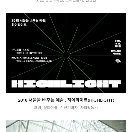
포럼
,
공공디자인
,
도시만들기
,
컨벤션
2018 서울을 바꾸는 예술 : 하이라이트(HIGHLIGHT)
포럼
,
문화예술
,
신진기획자
,
사회활동가