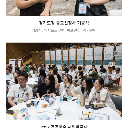
경기도청 광교신청사 기공식
기공식
,
체험프로그램
,
퍼포먼스
,
경기천년
2017 공공미술 시민발굴단