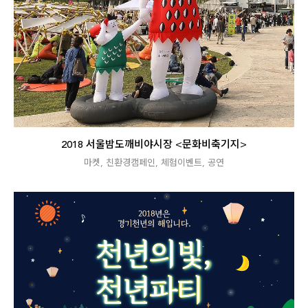
2018 서울밤도깨비야시장 <문화비축기지>
마켓
,
친환경캠페인
,
체험이벤트
,
공연