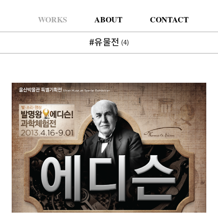
WORKS
ABOUT
CONTACT
#유물전
(4)