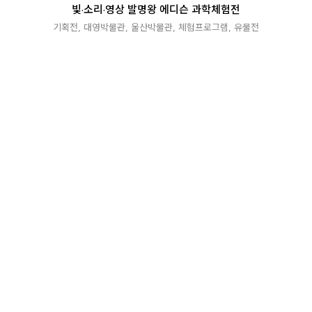
빛·소리·영상 발명왕 에디슨 과학체험전
기획전
,
대영박물관
,
울산박물관
,
체험프로그램
,
유물전