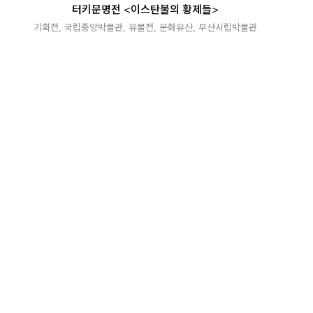
터키문명전 <이스탄불의 황제들>
기획전
,
국립중앙박물관
,
유물전
,
문화유산
,
부산시립박물관